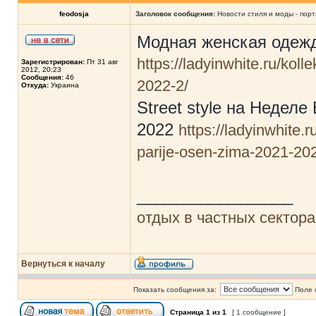
feodosja
Заголовок сообщения:
Новости стиля и моды - пор
Модная женская одежда
https://ladyinwhite.ru/koll
Зарегистрирован:
Пт 31 авг
2012, 20:23
Сообщения:
46
2022-2/
Откуда:
Украина
Street style на Недел
2022
https://ladyinwhite.r
parije-osen-zima-2021-20
_________________
отдых в частных сектор
Вернуться к началу
Показать сообщения за:
Поле 
Страница
1
из
1
[ 1 сообщение ]