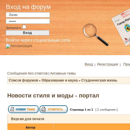
Вход на форум
Запомнить
Войти через социальные сети
Вход
Регистрация
Пра
|
|
Сообщения без ответов
Активные темы
|
Список форумов
Образование и наука
Студенческая жизнь
»
»
Новости стиля и моды - портал
Страница
1
из
1
[ 1 сообщение ]
Версия для печати
Автор