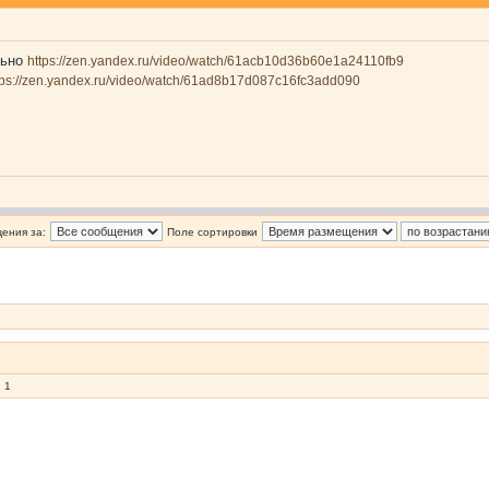
льно
https://zen.yandex.ru/video/watch/61acb10d36b60e1a24110fb9
tps://zen.yandex.ru/video/watch/61ad8b17d087c16fc3add090
ения за:
Поле сортировки
 1