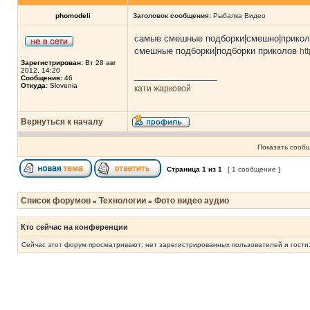
phomodeli
Заголовок сообщения:
Рыбалка Видео
самые смешные подборки|смешно|прико
смешные подборки|подборки приколов
ht
Зарегистрирован:
Вт 28 авг
2012, 14:20
_________________
Сообщения:
46
Откуда:
Slovenia
кати жарковой
Вернуться к началу
Показать сообщ
Страница
1
из
1
[ 1 сообщение ]
Список форумов
Технологии
Фото видео аудио
»
»
Кто сейчас на конференции
Сейчас этот форум просматривают: нет зарегистрированных пользователей и гости: