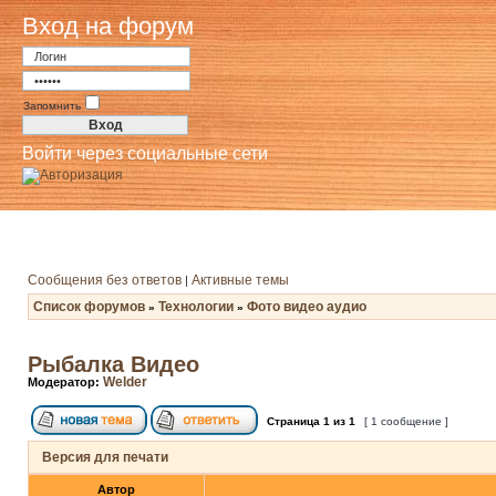
Вход на форум
Запомнить
Войти через социальные сети
Сообщения без ответов
Активные темы
|
Список форумов
Технологии
Фото видео аудио
»
»
Рыбалка Видео
Welder
Модератор:
Страница
1
из
1
[ 1 сообщение ]
Версия для печати
Автор