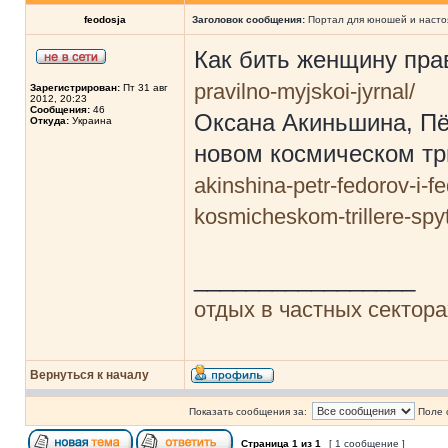
feodosja
Заголовок сообщения:
Портал для юношей и насто
Как бить женщину пр
pravilno-myjskoi-jyrnal/
Зарегистрирован:
Пт 31 авг
2012, 20:23
Сообщения:
46
Оксана Акиньшина, Пё
Откуда:
Украина
новом космическом т
akinshina-petr-fedorov-i
kosmicheskom-trillere-spyt
_________________
отдых в частных сектор
Вернуться к началу
Показать сообщения за:
Поле 
Страница
1
из
1
[ 1 сообщение ]