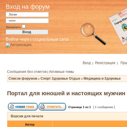
Вход на форум
Запомнить
Войти через социальные сети
Вход
Регистрация
Пра
|
|
Сообщения без ответов
Активные темы
|
Список форумов
Спорт Здоровье Отдых
Медицина и Здоровье
»
»
Портал для юношей и настоящих мужчин
Страница
1
из
1
[ 1 сообщение ]
Версия для печати
Автор