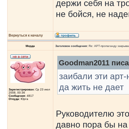
держи себя на тр
не бойся, не наде
Вернуться к началу
Морда
Заголовок сообщения:
Re: АРТ-пропаганду закрыв
Goodman2011 писал
заибали эти арт
да жить не дает
Зарегистрирован:
Ср 23 июл
2008, 00:36
Сообщения:
4817
Откуда:
Юрга
Руководителю это
давно пора бы на