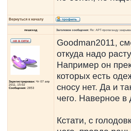
Вернуться к началу
пешеход
Заголовок сообщения:
Re: АРТ-пропаганду закрыв
Goodman2011, сме
откуда надо расту
Например он прек
которых есть оде
Зарегистрирован:
Чт 07 апр
сносу нет. Да и т
2011, 15:02
Сообщения:
2853
чего. Наверное в 
Кстати, с голодов