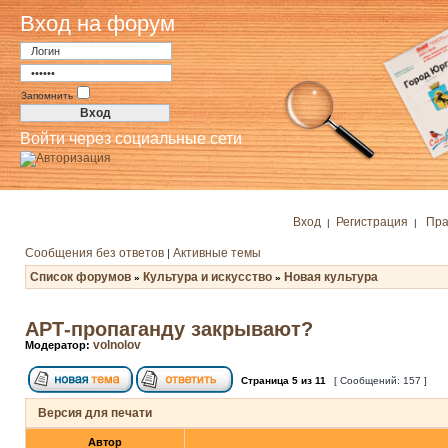
Вход на форум
Запомнить
Войти через социальные сети
Вход
Регистрация
Пра
|
|
Сообщения без ответов
Активные темы
|
Список форумов
Культура и искусство
Новая культура
»
»
АРТ-пропаганду закрывают?
volnolov
Модератор:
Страница
5
из
11
[ Сообщений: 157 ]
Версия для печати
Автор