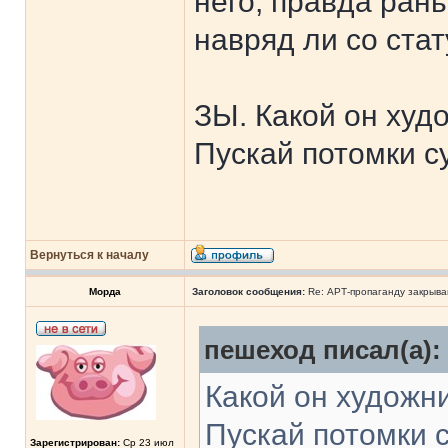
него, правда ран
навряд ли со стат
ЗЫ. Какой он худо
Пускай потомки су
Вернуться к началу
Морда
Заголовок сообщения:
Re: АРТ-пропаганду закрыв
пешеход писал(а):
Какой он художни
Пускай потомки с
Зарегистрирован:
Ср 23 июл