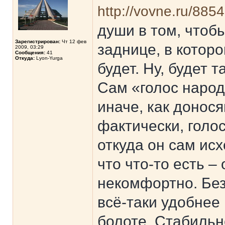
http://vovne.ru/8854
души в том, чтобы
Зарегистрирован:
Чт 12 фев
заднице, в которо
2009, 03:29
Сообщения:
41
Откуда:
Lyon-Yurga
будет. Ну, будет т
Сам «голос народ
иначе, как донося
фактически, голо
откуда он сам исх
что что-то есть – 
некомфортно. Без
всё-таки удобнее 
болоте. Стабильн