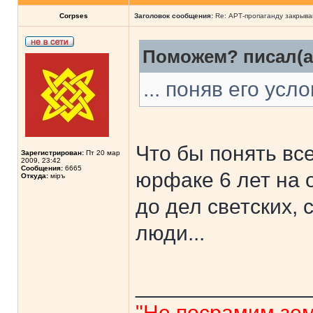
Corpses
Заголовок сообщения:
Re: АРТ-пропаганду закрыв
Поможем? писал(а
... поняв его усло
Что бы понять вс
Зарегистрирован:
Пт 20 мар
2009, 23:42
Сообщения:
6665
юрфаке 6 лет на 
Откуда:
мiръ
до дел светских, 
люди...
______________
"Не посрамим зем