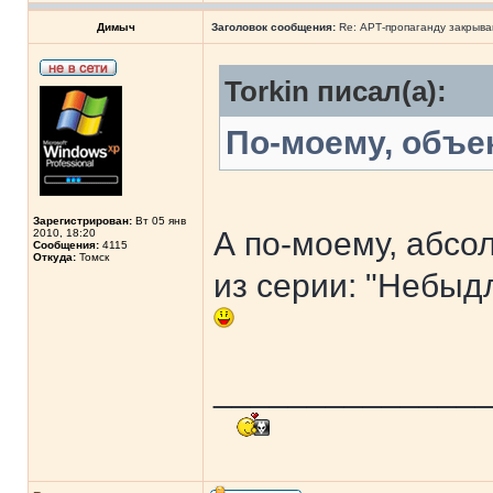
Димыч
Заголовок сообщения:
Re: АРТ-пропаганду закрыв
Torkin писал(а):
По-моему, объе
Зарегистрирован:
Вт 05 янв
А по-моему, абсо
2010, 18:20
Сообщения:
4115
Откуда:
Томск
из серии: "Небыд
______________