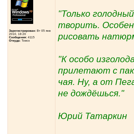
"Только голодны
творить. Особен
Зарегистрирован:
Вт 05 янв
рисовать натюрм
2010, 18:20
Сообщения:
4115
Откуда:
Томск
"К особо изголо
прилетают с па
чая. Ну, а от Пег
не дождёшься."
Юрий Татаркин