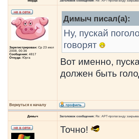
Морда
Заголовок сообщения:
Re: АРТ-пропаганду закрыв
Димыч писал(а):
Ну, пускай погол
говорят
Зарегистрирован:
Ср 23 июл
2008, 00:36
Сообщения:
4817
Откуда:
Юрга
Вот именно, пуска
должен быть гол
Вернуться к началу
Димыч
Заголовок сообщения:
Re: АРТ-пропаганду закрыв
Точно!