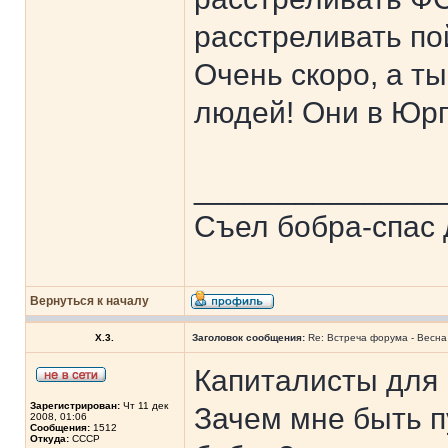
расстреливать по
Очень скоро, а ты
людей! Они в Юрге
______________
Съел бобра-спас 
Вернуться к началу
X.3.
Заголовок сообщения:
Re: Встреча форума - Весна 
Капиталисты для 
Зарегистрирован:
Чт 11 дек
Зачем мне быть 
2008, 01:06
Сообщения:
1512
Откуда:
СССР