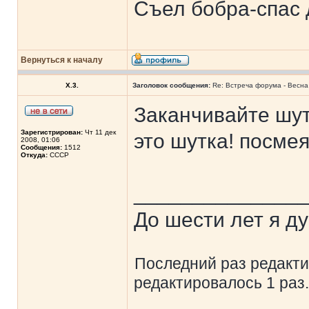
Съел бобра-спас 
Вернуться к началу
X.3.
Заголовок сообщения:
Re: Встреча форума - Весна 
Заканчивайте шут
Зарегистрирован:
Чт 11 дек
это шутка! посмея
2008, 01:06
Сообщения:
1512
Откуда:
СССР
______________
До шести лет я ду
Последний раз редакт
редактировалось 1 раз.