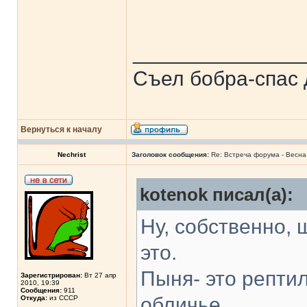
______________
Съел бобра-спас 
Вернуться к началу
Nechrist
Заголовок сообщения:
Re: Встреча форума - Весна 
kotenok писал(а):
Ну, собственно, 
это.
Пыня- это рептил
Зарегистрирован:
Вт 27 апр
2010, 19:39
Сообщения:
911
обличье.
Откуда:
из СССР