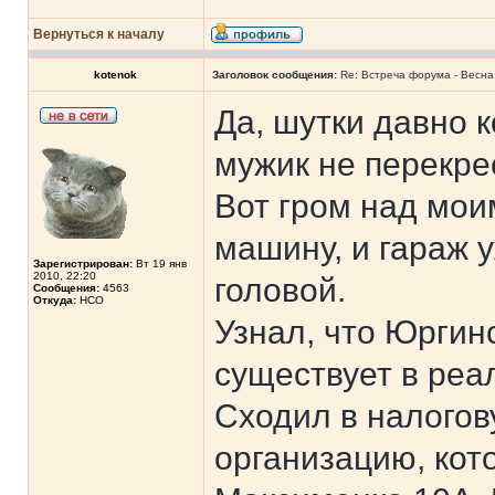
Вернуться к началу
kotenok
Заголовок сообщения:
Re: Встреча форума - Весна 
Да, шутки давно к
мужик не перекрес
Вот гром над мои
машину, и гараж 
Зарегистрирован:
Вт 19 янв
2010, 22:20
головой.
Сообщения:
4563
Откуда:
НСО
Узнал, что Юргинс
существует в реал
Сходил в налогов
организацию, кот