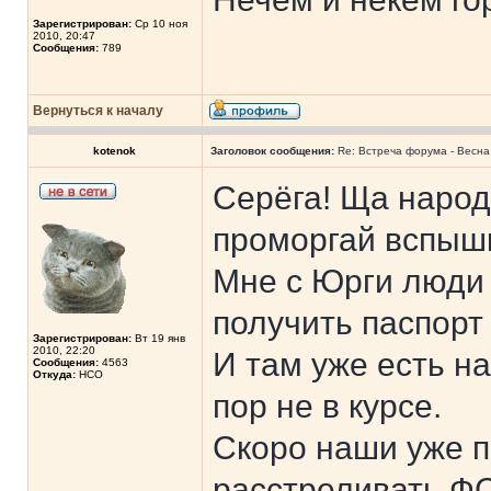
Зарегистрирован:
Ср 10 ноя
2010, 20:47
Сообщения:
789
Вернуться к началу
kotenok
Заголовок сообщения:
Re: Встреча форума - Весна 
Серёга! Ща народ
проморгай вспыш
Мне с Юрги люди 
получить паспорт
Зарегистрирован:
Вт 19 янв
2010, 22:20
И там уже есть н
Сообщения:
4563
Откуда:
НСО
пор не в курсе.
Скоро наши уже п
расстреливать ФСС