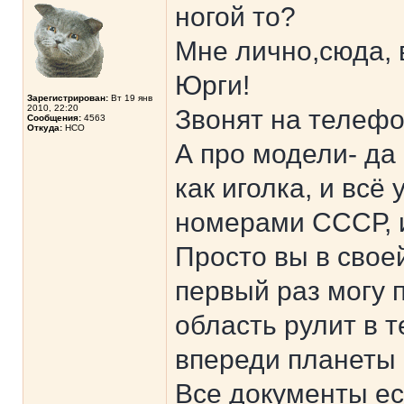
ногой то?
Мне лично,сюда, 
Юрги!
Зарегистрирован:
Вт 19 янв
2010, 22:20
Звонят на телефо
Сообщения:
4563
Откуда:
НСО
А про модели- да
как иголка, и всё
номерами СССР, и
Просто вы в свое
первый раз могу 
область рулит в 
впереди планеты 
Все документы ес