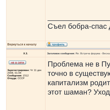
______________
Съел бобра-спас 
Вернуться к началу
X.3.
Заголовок сообщения:
Re: Встреча форума - Весна 
Проблема не в Пу
Зарегистрирован:
Чт 11 дек
точно в существу
2008, 01:06
Сообщения:
1512
Откуда:
СССР
капитализм родит
этот шаман? Ухо