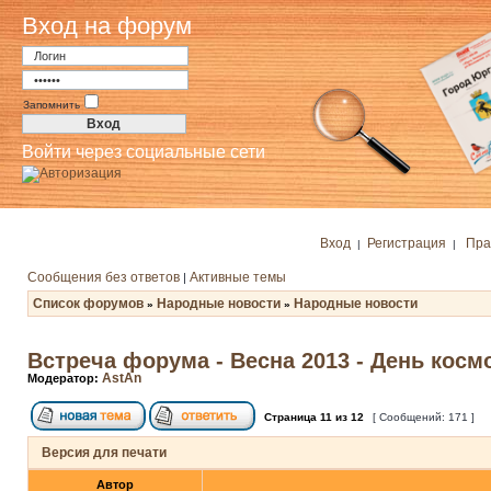
Вход на форум
Запомнить
Войти через социальные сети
Вход
Регистрация
Пра
|
|
Сообщения без ответов
Активные темы
|
Список форумов
Народные новости
Народные новости
»
»
Встреча форума - Весна 2013 - День косм
AstAn
Модератор:
Страница
11
из
12
[ Сообщений: 171 ]
Версия для печати
Автор