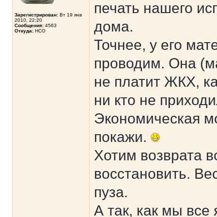
печать нашего ис
Зарегистрирован:
Вт 19 янв
2010, 22:20
дома.
Сообщения:
4563
Откуда:
НСО
Точнее, у его мат
проводим. Она (ма
не платит ЖКХ, к
ни кто не приходи
Экономическая мо
покажи.
Хотим возврата в
восстановить. Ве
пуза.
А так, как мы вс