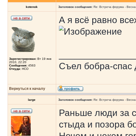
kotenok
Заголовок сообщения:
Re: Встреча форума - Весна 
А я всё равно вс
______________
Зарегистрирован:
Вт 19 янв
2010, 22:20
Съел бобра-спас 
Сообщения:
4563
Откуда:
НСО
Вернуться к началу
large
Заголовок сообщения:
Re: Встреча форума - Весна 
Раньше люди за с
стыда и позора б
Нечем и некем го