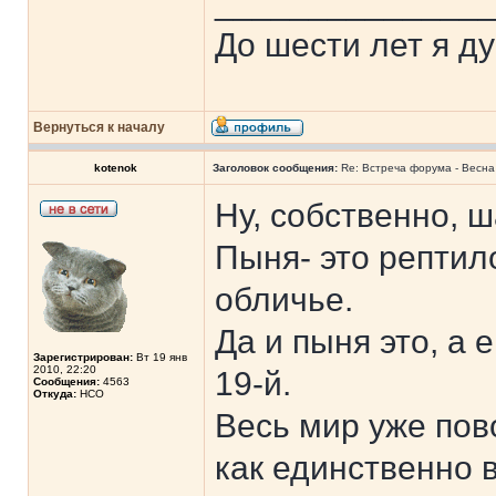
______________
До шести лет я ду
Вернуться к началу
kotenok
Заголовок сообщения:
Re: Встреча форума - Весна 
Ну, собственно, ш
Пыня- это рептил
обличье.
Да и пыня это, а 
Зарегистрирован:
Вт 19 янв
2010, 22:20
19-й.
Сообщения:
4563
Откуда:
НСО
Весь мир уже пов
как единственно 