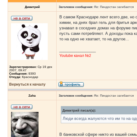
Димитрий
Заголовок сообщения:
Re: Пиндостан загибается
В самом Краснодаре лент всего две, но 
химии, на днях брал гель для бритья арк
узнавал в соседних домах на форуме пишу
пусть сами потребляют. А доходы пока ка
то на одно не хватает, то на другое...
_________________
Youtube канал №2
Зарегистрирован:
Ср 19 дек
2007, 09:47
Сообщения:
9393
Откуда:
Краснодар
Вернуться к началу
Zaha
Заголовок сообщения:
Re: Пиндостан загибается
Димитрий писал(а):
Люди всегда жалуются что им то на одно
В банковской сфере никто из вашей семь