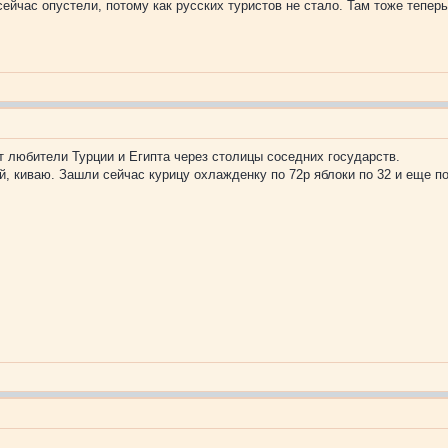
сейчас опустели, потому как русских туристов не стало. Там тоже теперь
т любители Турции и Египта через столицы соседних государств.
ей, киваю. Зашли сейчас курицу охлажденку по 72р яблоки по 32 и еще п