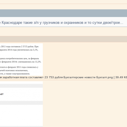
Краснодаре такие з/п у грузчиков и охранников и то сутки двое/трое...
я заработная плата составляет 23 753 рубля Бухгалтерские новости Бухгалт.png [ 39.49 Кб