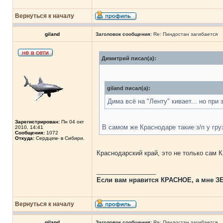
Вернуться к началу
giland
Заголовок сообщения:
Re: Пиндостан загибается
Димитрий писал(а):
giland писал(а):
Дима всё на "Ленту" кивает... но при
Зарегистрирован:
Пн 04 окт
В самом же Краснодаре такие з/п у груз
2010, 14:41
Сообщения:
1072
Откуда:
Сердцем- в Сибири.
Краснодарский край, это не только сам Кр
_________________
Если вам нравится КРАСНОЕ, а мне ЗЕЛ
Вернуться к началу
giland
Заголовок сообщения:
Re: Пиндостан загибается