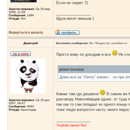
Если не секрет ?)
Зарегистрирован:
Ср 18 мар
2009, 21:09
_________________
Сообщения:
1494
Щука весит меньше )
Откуда:
Нск
Вернуться к началу
Димитрий
Заголовок сообщения:
Re: Пиндостан загибается
Просто живу по доходам и все
Не счи
giland писал(а):
Дима всё на "Ленту" кивает... но при з
Киваю там где дешевле
В самом же Кр
разговору Новосибирцев одних, от туда 
Зарегистрирован:
Ср 19 дек
2007, 09:47
пик как то сам попадал из одного конца 
Сообщения:
9393
тоже люди жалуются часто, много недостр
Откуда:
Краснодар
_________________
Youtube канал №2