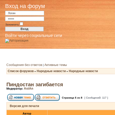
Вход на форум
Запомнить
Войти через социальные сети
Сообщения без ответов
Активные темы
|
Список форумов
Народные новости
Народные новости
»
»
Пиндостан загибается
AstAn
Модератор:
Страница
6
из
8
[ Сообщений: 117 ]
Версия для печати
Автор