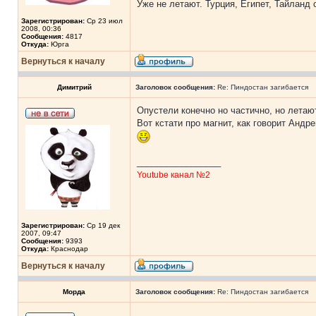
Уже не летают. Турция, Египет, Тайланд 
Зарегистрирован:
Ср 23 июл
2008, 00:36
Сообщения:
4817
Откуда:
Юрга
Вернуться к началу
Димитрий
Заголовок сообщения:
Re: Пиндостан загибается
Опустели конечно но частично, но летаю
Вот кстати про магнит, как говорит Андр
_________________
Youtube канал №2
Зарегистрирован:
Ср 19 дек
2007, 09:47
Сообщения:
9393
Откуда:
Краснодар
Вернуться к началу
Морда
Заголовок сообщения:
Re: Пиндостан загибается