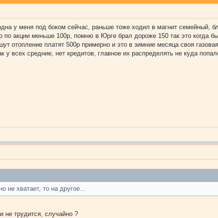
одна у меня под боком сейчас, раньше тоже ходил в магнит семейный, 
о по акции меньше 100р, помню в Юрге брал дороже 150 так это когда б
т отопление платят 500р примерно и это в зимние месяца своя газовая к
к у всех средние, нет кредитов, главное их распределять не куда попал
 не хватает, то на другое...
и не трудится, случайно ?