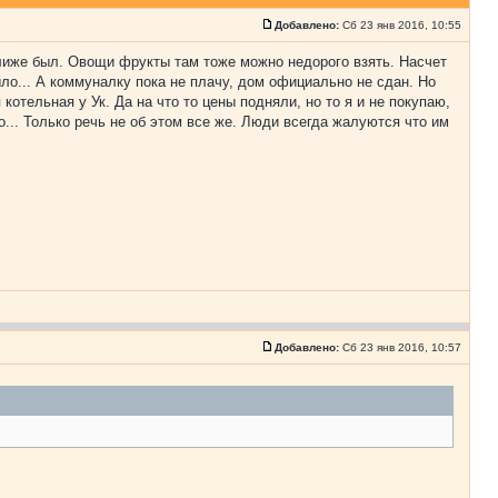
Добавлено:
Сб 23 янв 2016, 10:55
ближе был. Овощи фрукты там тоже можно недорого взять. Насчет
ыло... А коммуналку пока не плачу, дом официально не сдан. Но
отельная у Ук. Да на что то цены подняли, но то я и не покупаю,
о... Только речь не об этом все же. Люди всегда жалуются что им
Добавлено:
Сб 23 янв 2016, 10:57