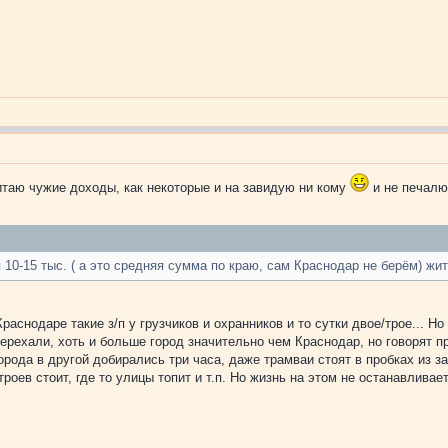
таю чужие доходы, как некоторые и на завидую ни кому
и не печалю
/п 10-15 тыс. ( а это средняя сумма по краю, сам Краснодар не берём) жи
аснодаре такие з/п у грузчиков и охранников и то сутки двое/трое... Но
перехали, хоть и больше город значительно чем Краснодар, но говорят 
города в другой добирались три часа, даже трамваи стоят в пробках из з
оев стоит, где то улицы топит и т.п. Но жизнь на этом не останавливает