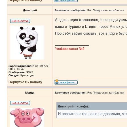
Вернуться к началу
Димитрий
Заголовок сообщения:
Re: Пиндостан загибается
А здесь один жаловался, в очереди услы
наши в Турцию и Египет, через Минск ул
Про себя забыл сказать, вот в Юрге был
_________________
Youtube канал №2
Зарегистрирован:
Ср 19 дек
2007, 09:47
Сообщения:
9393
Откуда:
Краснодар
Вернуться к началу
Морда
Заголовок сообщения:
Re: Пиндостан загибается
Димитрий писал(а):
И правительство наше не довольно, что