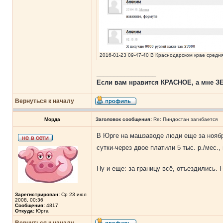
2016-01-23 09-47-40 В Краснодарском крае средня
_________________
Если вам нравится КРАСНОЕ, а мне ЗЕЛ
Вернуться к началу
Морда
Заголовок сообщения:
Re: Пиндостан загибается
В Юрге на машзаводе люди еще за ноябрь
сутки-через двое платили 5 тыс. р./мес.,
Ну и еще: за границу всё, отъездились.
Зарегистрирован:
Ср 23 июл
2008, 00:36
Сообщения:
4817
Откуда:
Юрга