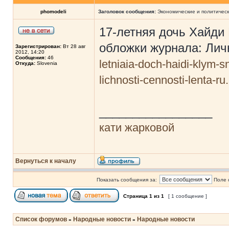
phomodeli
Заголовок сообщения:
Экономические и политическ
17-летняя дочь Хайди
обложки журнала: Лич
Зарегистрирован:
Вт 28 авг
2012, 14:20
Сообщения:
46
letniaia-doch-haidi-klym-sn
Откуда:
Slovenia
lichnosti-cennosti-lenta-ru
_________________
кати жарковой
Вернуться к началу
Показать сообщения за:
Поле 
Страница
1
из
1
[ 1 сообщение ]
Список форумов
Народные новости
Народные новости
»
»