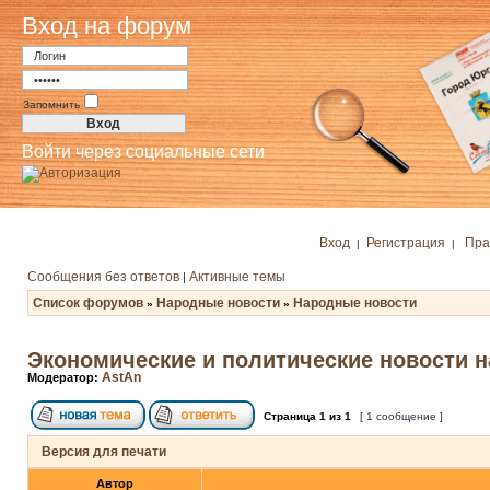
Вход на форум
Запомнить
Войти через социальные сети
Вход
Регистрация
Пра
|
|
Сообщения без ответов
Активные темы
|
Список форумов
Народные новости
Народные новости
»
»
Экономические и политические новости н
AstAn
Модератор:
Страница
1
из
1
[ 1 сообщение ]
Версия для печати
Автор