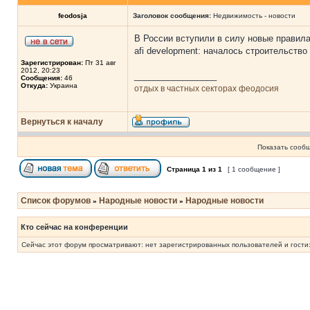
feodosja
Заголовок сообщения:
Недвижимость - новости
В России вступили в силу новые правил
afi development: началось строительств
Зарегистрирован:
Пт 31 авг
2012, 20:23
_________________
Сообщения:
46
Откуда:
Украина
отдых в частных секторах феодосия
Вернуться к началу
Показать сообщ
Страница
1
из
1
[ 1 сообщение ]
Список форумов
Народные новости
Народные новости
»
»
Кто сейчас на конференции
Сейчас этот форум просматривают: нет зарегистрированных пользователей и гости: