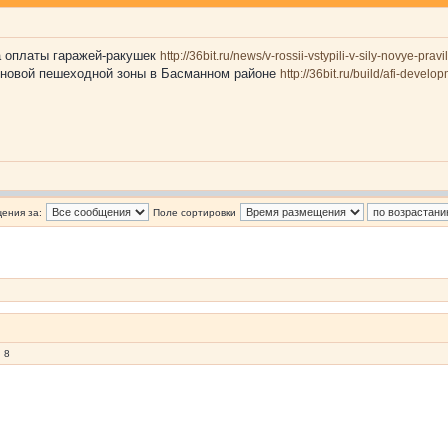
а оплаты гаражей-ракушек
http://36bit.ru/news/v-rossii-vstypili-v-sily-novye-pra
о новой пешеходной зоны в Басманном районе
http://36bit.ru/build/afi-dev
ения за:
Поле сортировки
 8