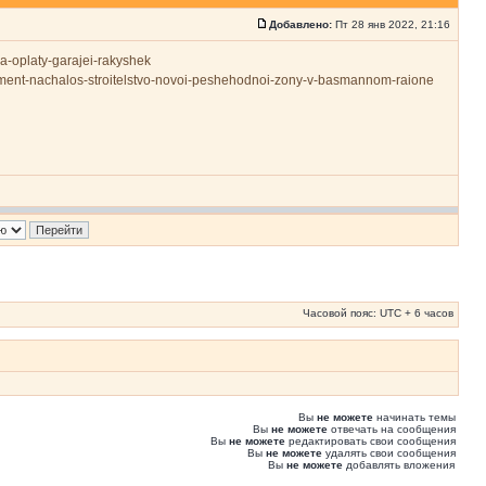
Добавлено:
Пт 28 янв 2022, 21:16
vila-oplaty-garajei-rakyshek
elopment-nachalos-stroitelstvo-novoi-peshehodnoi-zony-v-basmannom-raione
Часовой пояс: UTC + 6 часов
Вы
не можете
начинать темы
Вы
не можете
отвечать на сообщения
Вы
не можете
редактировать свои сообщения
Вы
не можете
удалять свои сообщения
Вы
не можете
добавлять вложения