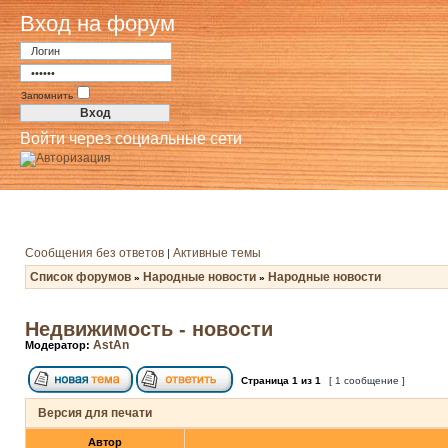
Вход на форум
Запомнить
Войти через социальные сети
Сообщения без ответов
Активные темы
|
Список форумов
Народные новости
Народные новости
»
»
Недвижимость - новости
AstAn
Модератор:
Страница
1
из
1
[ 1 сообщение ]
Версия для печати
Автор