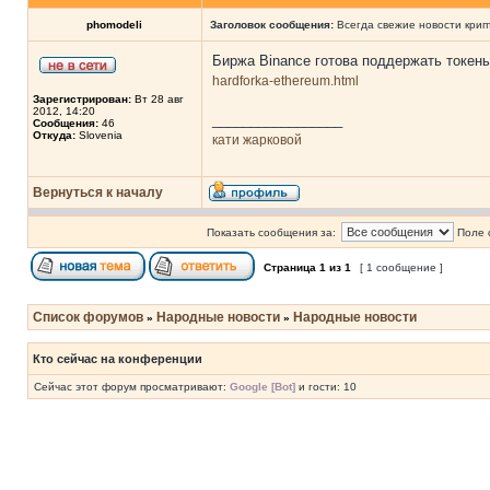
phomodeli
Заголовок сообщения:
Всегда свежие новости кри
Биржа Binance готова поддержать токен
hardforka-ethereum.html
Зарегистрирован:
Вт 28 авг
2012, 14:20
_________________
Сообщения:
46
Откуда:
Slovenia
кати жарковой
Вернуться к началу
Показать сообщения за:
Поле 
Страница
1
из
1
[ 1 сообщение ]
Список форумов
Народные новости
Народные новости
»
»
Кто сейчас на конференции
Сейчас этот форум просматривают:
Google [Bot]
и гости: 10