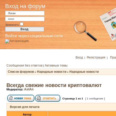
Вход на форум
Запомнить
Войти через социальные сети
Вход
Регистрация
Пра
|
|
Сообщения без ответов
Активные темы
|
Список форумов
Народные новости
Народные новости
»
»
Всегда свежие новости криптовалют
AstAn
Модератор:
Страница
1
из
1
[ 1 сообщение ]
Версия для печати
Автор