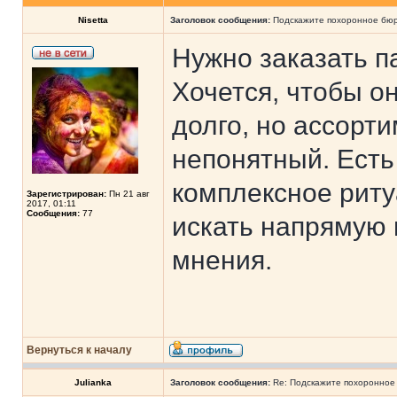
Nisetta
Заголовок сообщения:
Подскажите похоронное бю
Нужно заказать п
Хочется, чтобы о
долго, но ассорт
непонятный. Есть
комплексное риту
Зарегистрирован:
Пн 21 авг
2017, 01:11
Сообщения:
77
искать напрямую
мнения.
Вернуться к началу
Julianka
Заголовок сообщения:
Re: Подскажите похоронное