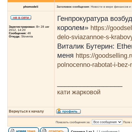
phomodeli
Заголовок сообщения:
Новости в мире финансов и 
Генпрокуратура возбу
королем»
https://goodse
Зарегистрирован:
Вт 28 авг
2012, 14:20
Сообщения:
46
delo-sviazannoe-s-krabov
Откуда:
Slovenia
Виталик Бутерин: Ethe
меня
https://goodselling.
polnocenno-rabotat-i-bez-
_________________
кати жарковой
Вернуться к началу
Показать сообщения за:
Поле 
Страница
1
из
1
[ 1 сообщение ]