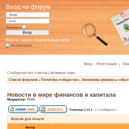
Вход на форум
Запомнить
Войти через социальные сети
Вход
Регистрация
Пра
|
|
Сообщения без ответов
Активные темы
|
Список форумов
Политика и общество
Экономика финансы событ
»
»
Новости в мире финансов и капитала
Пепс
Модератор:
Страница
1
из
1
[ 1 сообщение ]
Версия для печати
Автор