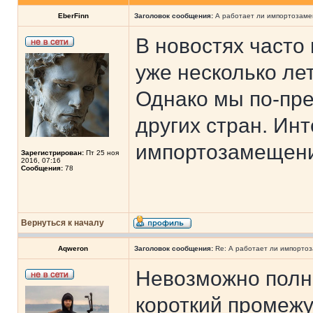
EberFinn
Заголовок сообщения:
А работает ли импортозам
В новостях часто 
уже несколько ле
Однако мы по-пре
других стран. Ин
импортозамещени
Зарегистрирован:
Пт 25 ноя
2016, 07:16
Сообщения:
78
Вернуться к началу
Aqweron
Заголовок сообщения:
Re: А работает ли импорто
Невозможно полн
короткий промежу