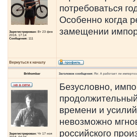
потребоваться го
Особенно когда р
замещении импор
Зарегистрирован:
Вт 23 фев
2016, 17:14
Сообщения:
111
Вернуться к началу
Brithombar
Заголовок сообщения:
Re: А работает ли импорто
Безусловно, импо
продолжительный 
времени и усилий
невозможно мгно
российского прои
Зарегистрирован:
Чт 17 ноя
2016, 04:34