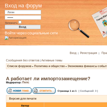
Вход на форум
Запомнить
Войти через социальные сети
Вход
Регистрация
Пра
|
|
Сообщения без ответов
Активные темы
|
Список форумов
Политика и общество
Экономика финансы событ
»
»
А работает ли импортозамещение?
Пепс
Модератор:
Страница
1
из
1
[ Сообщений: 3 ]
Версия для печати
Автор