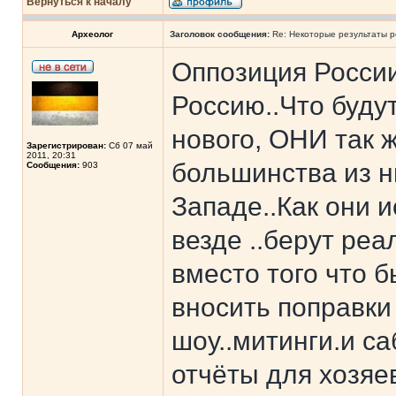
Вернуться к началу
Археолог
Заголовок сообщения:
Re: Некоторые результаты р
Оппозиция Росси
Россию..Что буду
нового, ОНИ так ж
Зарегистрирован:
Сб 07 май
2011, 20:31
большинства из н
Сообщения:
903
Западе..Как они и
везде ..берут ре
вместо того что 
вносить поправки
шоу..митинги.и са
отчёты для хозяе