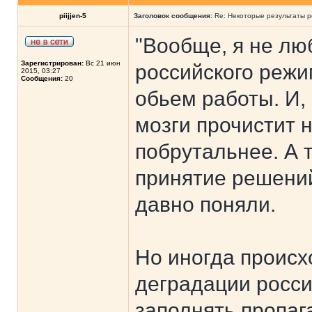
piijjen-5
Заголовок сообщения:
Re: Некоторые результаты р
"Вообще, я не лю
Зарегистрирован:
Вс 21 июн
российского режи
2015, 03:27
Сообщения:
20
обьем работы. И,
мозги прочистит 
побрутальнее. А т
принятие решений
давно поняли.
Но иногда происх
деградации росси
заполнять пропаг