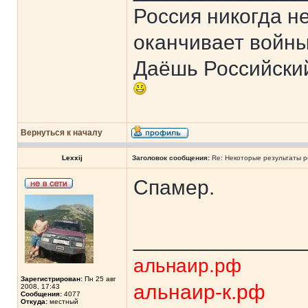
Россия никогда н
оканчивает войны
Даёшь Российски
Вернуться к началу
Lexxij
Заголовок сообщения:
Re: Некоторые результаты р
Спамер.
______________
альнаир.рф
Зарегистрирован:
Пн 25 авг
альнаир-к.рф
2008, 17:43
Сообщения:
4077
Откуда:
местный