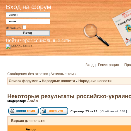
Вход на форум
Запомнить
Войти через социальные сети
Вход
Регистрация
Пра
|
|
Сообщения без ответов
Активные темы
|
Список форумов
Народные новости
Народные новости
»
»
Некоторые результаты российско-украин
AstAn
Модератор:
Страница
23
из
23
[ Сообщений: 338 ]
Версия для печати
Автор