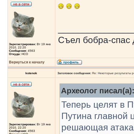
______________
Съел бобра-спас 
Зарегистрирован:
Вт 19 янв
2010, 22:20
Сообщения:
4563
Откуда:
НСО
Вернуться к началу
kotenok
Заголовок сообщения:
Re: Некоторые результаты р
Археолог писал(а)
Теперь целят в П
Путина главной ц
решающая атака 
Зарегистрирован:
Вт 19 янв
2010, 22:20
Сообщения:
4563