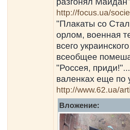
разгонял Майдан
http://focus.ua/soci
"Плакаты со Стал
орлом, военная т
всего украинского
всеобщее помеша
"Россея, приди!".
валенках еще по 
http://www.62.ua/ar
Вложение: