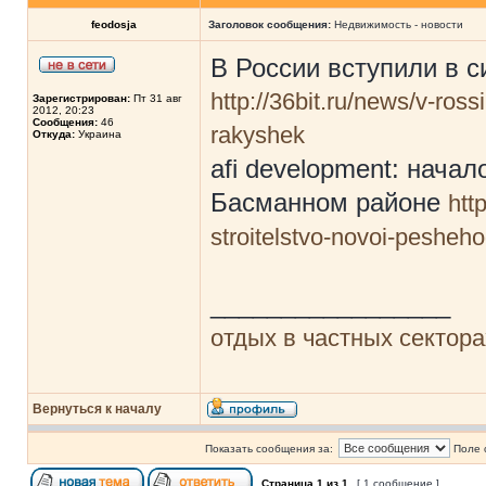
feodosja
Заголовок сообщения:
Недвижимость - новости
В России вступили в 
http://36bit.ru/news/v-rossi
Зарегистрирован:
Пт 31 авг
2012, 20:23
Сообщения:
46
rakyshek
Откуда:
Украина
afi development: нача
Басманном районе
htt
stroitelstvo-novoi-peshe
_________________
отдых в частных сектор
Вернуться к началу
Показать сообщения за:
Поле 
Страница
1
из
1
[ 1 сообщение ]