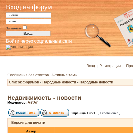
Вход на форум
Запомнить
Войти через социальные сети
Вход
Регистрация
Пра
|
|
Сообщения без ответов
Активные темы
|
Список форумов
Народные новости
Народные новости
»
»
Недвижимость - новости
AstAn
Модератор:
Страница
1
из
1
[ 1 сообщение ]
Версия для печати
Автор