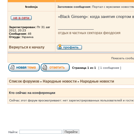
feodosja
Заголовок сообщения:
Портал с мужскими новостя
«Black Ginseng»: когда занятия спортом
_________________
Зарегистрирован:
Пт 31 авг
2012, 20:23
отдых в частных секторах феодосия
Сообщения:
46
Откуда:
Украина
Вернуться к началу
Показать сообщ
Страница
1
из
1
[ 1 сообщение ]
Список форумов
Народные новости
Народные новости
»
»
Кто сейчас на конференции
Сейчас этот форум просматривают: нет зарегистрированных пользователей и гости:
Найти: