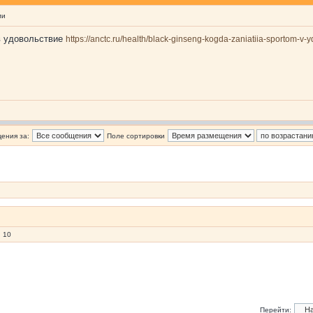
ми
 в удовольствие
https://anctc.ru/health/black-ginseng-kogda-zaniatiia-sportom-v-y
ения за:
Поле сортировки
 10
Перейти: