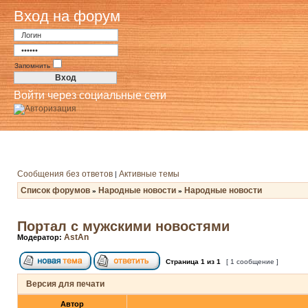
Вход на форум
Запомнить
Войти через социальные сети
Сообщения без ответов
Активные темы
|
Список форумов
Народные новости
Народные новости
»
»
Портал с мужскими новостями
AstAn
Модератор:
Страница
1
из
1
[ 1 сообщение ]
Версия для печати
Автор