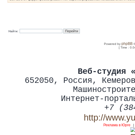
Найти:
phpBB
Powered by
©
[ Time : 0.0
Веб-студия 
652050
,
Россия
,
Кемеро
Машиностроит
Интернет-портал
+7 (38
http://www.y
Реклама в Юрге