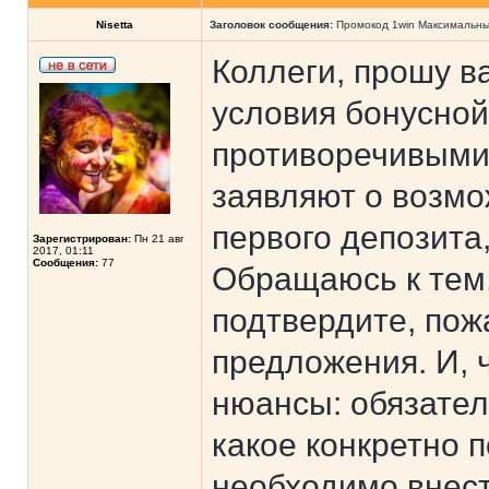
Nisetta
Заголовок сообщения:
Промокод 1win Максимальн
Коллеги, прошу в
условия бонусной 
противоречивыми
заявляют о возмо
первого депозита,
Зарегистрирован:
Пн 21 авг
2017, 01:11
Сообщения:
77
Обращаюсь к тем,
подтвердите, пож
предложения. И, ч
нюансы: обязателе
какое конкретно 
необходимо внест