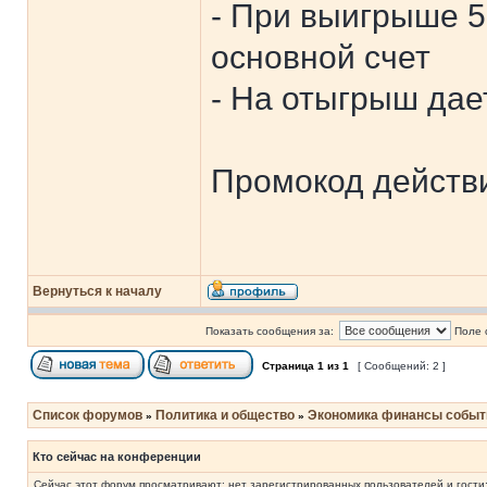
- При выигрыше 5
основной счет
- На отыгрыш дае
Промокод действи
Вернуться к началу
Показать сообщения за:
Поле 
Страница
1
из
1
[ Сообщений: 2 ]
Список форумов
Политика и общество
Экономика финансы событ
»
»
Кто сейчас на конференции
Сейчас этот форум просматривают: нет зарегистрированных пользователей и гости: