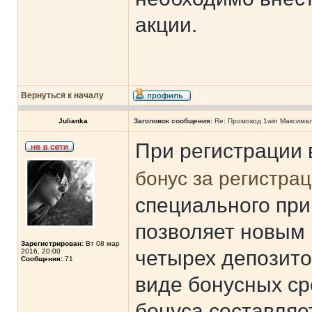
акции.
Вернуться к началу
Julianka
Заголовок сообщения:
Re: Промокод 1win Максим
При регистрации 
бонус за регистра
специального при
позволяет новым 
Зарегистрирован:
Вт 08 мар
четырех депозито
2016, 20:00
Сообщения:
71
виде бонусных с
бонуса составляе