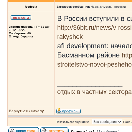
feodosja
Заголовок сообщения:
Недвижимость - новости
В России вступили в 
http://36bit.ru/news/v-rossi
Зарегистрирован:
Пт 31 авг
2012, 20:23
Сообщения:
46
rakyshek
Откуда:
Украина
afi development: нача
Басманном районе
htt
stroitelstvo-novoi-peshe
_________________
отдых в частных сектор
Вернуться к началу
Показать сообщения за:
Поле 
Страница
1
из
1
[ 1 сообщение ]