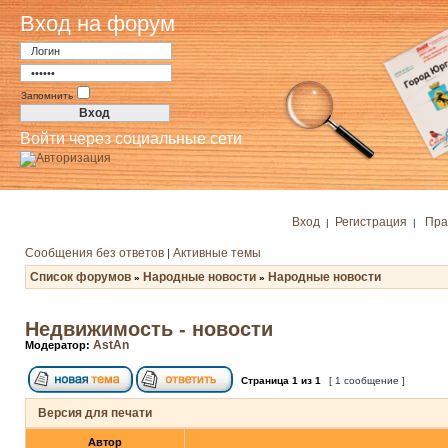
Вход на форум
Запомнить
Войти через социальные сети
Вход
Регистрация
Пра
|
|
Сообщения без ответов
Активные темы
|
Список форумов
Народные новости
Народные новости
»
»
Недвижимость - новости
AstAn
Модератор:
Страница
1
из
1
[ 1 сообщение ]
Версия для печати
Автор