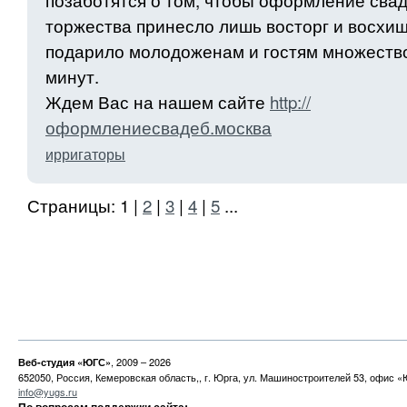
торжества принесло лишь восторг и восхи
подарило молодоженам и гостям множеств
минут.
Ждем Вас на нашем сайте
http://
оформлениесвадеб.москва
ирригаторы
Страницы:
1
|
2
|
3
|
4
|
5
...
, 2009 – 2026
Веб-студия «ЮГС»
652050
,
Россия
,
Кемеровская область,
,
г. Юрга
,
ул. Машиностроителей 53
,
офис «
info@yugs.ru