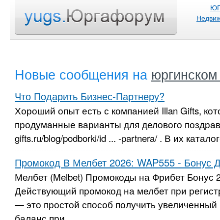
Ю
Недвиж
Новые сообщения на
юргинском
Что Подарить Бизнес-Партнеру?
Хороший опыт есть с компанией Illan Gifts, ко
продуманные варианты для делового поздравлен
gifts.ru/blog/podborki/id ... -partnera/ . В их ката
Промокод В Мелбет 2026: WAP555 - Бонус Д
Мелбет (Melbet) Промокоды на Фрибет Бонус 
Действующий промокод на мелбет при регис
— это простой способ получить увеличенный
баланс при...