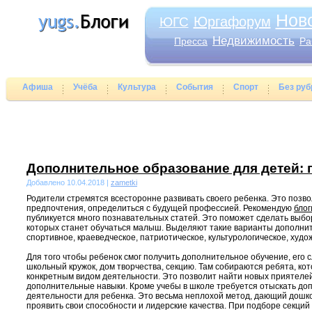
Нов
Юргафорум
ЮГС
Недвижимость
Пресса
Ра
Афиша
Учёба
Культура
События
Спорт
Без руб
Дополнительное образование для детей:
Добавлено 10.04.2018 |
zametki
Родители стремятся всесторонне развивать своего ребенка. Это позво
предпочтения, определиться с будущей профессией. Рекомендую
блог
публикуется много познавательных статей. Это поможет сделать выбор 
которых станет обучаться малыш. Выделяют такие варианты дополнит
спортивное, краеведческое, патриотическое, культурологическое, худо
Для того чтобы ребенок смог получить дополнительное обучение, его с
школьный кружок, дом творчества, секцию. Там собираются ребята, ко
конкретным видом деятельности. Это позволит найти новых приятелей
дополнительные навыки. Кроме учебы в школе требуется отыскать д
деятельности для ребенка. Это весьма неплохой метод, дающий дошк
проявить свои способности и лидерские качества. При подборе секций