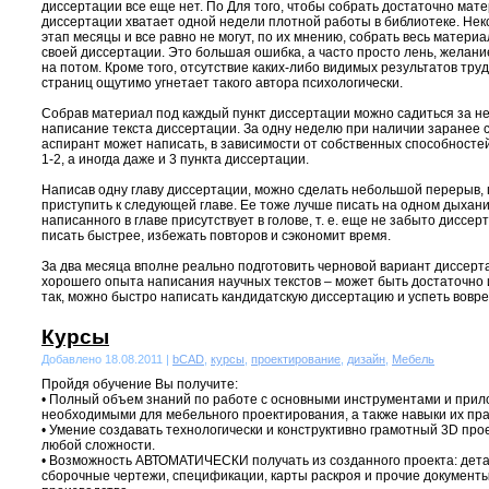
диссертации все еще нет. По Для того, чтобы собрать достаточно мат
диссертации хватает одной недели плотной работы в библиотеке. Нек
этап месяцы и все равно не могут, по их мнению, собрать весь материа
своей диссертации. Это большая ошибка, а часто просто лень, желани
на потом. Кроме того, отсутствие каких-либо видимых результатов тру
страниц ощутимо угнетает такого автора психологически.
Собрав материал под каждый пункт диссертации можно садиться за н
написание текста диссертации. За одну неделю при наличии заранее 
аспирант может написать, в зависимости от собственных способносте
1-2, а иногда даже и 3 пункта диссертации.
Написав одну главу диссертации, можно сделать небольшой перерыв, 
приступить к следующей главе. Ее тоже лучше писать на одном дыхан
написанного в главе присутствует в голове, т. е. еще не забыто диссер
писать быстрее, избежать повторов и сэкономит время.
За два месяца вполне реально подготовить черновой вариант диссерт
хорошего опыта написания научных текстов – может быть достаточно 
так, можно быстро написать кандидатскую диссертацию и успеть вовре
Курсы
Добавлено 18.08.2011 |
bCAD
,
курсы
,
проектирование
,
дизайн
,
Мебель
Пройдя обучение Вы получите:
• Полный объем знаний по работе с основными инструментами и прил
необходимыми для мебельного проектирования, а также навыки их пра
• Умение создавать технологически и конструктивно грамотный 3D про
любой сложности.
• Возможность АВТОМАТИЧЕСКИ получать из созданного проекта: дета
сборочные чертежи, спецификации, карты раскроя и прочие документ