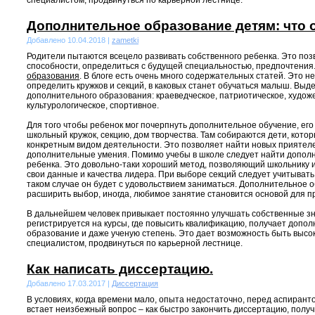
специалистом, продвинуться по карьерной лестнице.
Дополнительное образование детям: что 
Добавлено 10.04.2018 |
zametki
Родители пытаются всецело развивать собственного ребенка. Это поз
способности, определиться с будущей специальностью, предпочтения
образования
. В блоге есть очень много содержательных статей. Это 
определить кружков и секций, в каковых станет обучаться малыш. Выд
дополнительного образования: краеведческое, патриотическое, худож
культурологическое, спортивное.
Для того чтобы ребенок мог почерпнуть дополнительное обучение, его
школьный кружок, секцию, дом творчества. Там собираются дети, кото
конкретным видом деятельности. Это позволяет найти новых приятеле
дополнительные умения. Помимо учебы в школе следует найти допол
ребенка. Это довольно-таки хороший метод, позволяющий школьнику 
свои данные и качества лидера. При выборе секций следует учитывать
таком случае он будет с удовольствием заниматься. Дополнительное 
расширить выбор, иногда, любимое занятие становится основой для п
В дальнейшем человек привыкает постоянно улучшать собственные зн
регистрируется на курсы, где повысить квалификацию, получает допо
образование и даже ученую степень. Это дает возможность быть вы
специалистом, продвинуться по карьерной лестнице.
Как написать диссертацию.
Добавлено 17.03.2017 |
Диссертация
В условиях, когда времени мало, опыта недостаточно, перед аспиран
встает неизбежный вопрос – как быстро закончить диссертацию, получ