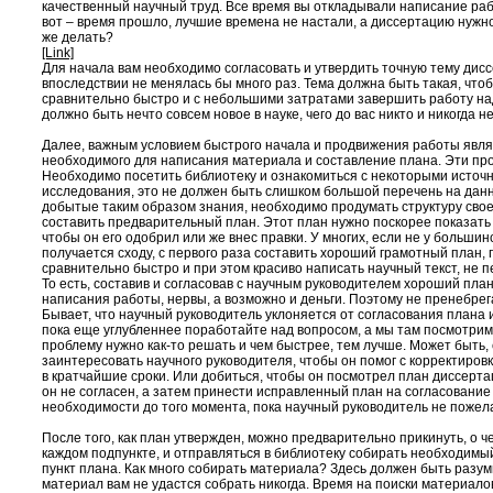
качественный научный труд. Все время вы откладывали написание раб
вот – время прошло, лучшие времена не настали, а диссертацию нужно
же делать?
[Link]
Для начала вам необходимо согласовать и утвердить точную тему дисс
впоследствии не менялась бы много раз. Тема должна быть такая, чт
сравнительно быстро и с небольшими затратами завершить работу на
должно быть нечто совсем новое в науке, чего до вас никто и никогда н
Далее, важным условием быстрого начала и продвижения работы явл
необходимого для написания материала и составление плана. Эти пр
Необходимо посетить библиотеку и ознакомиться с некоторыми источ
исследования, это не должен быть слишком большой перечень на данн
добытые таким образом знания, необходимо продумать структуру сво
составить предварительный план. Этот план нужно поскорее показать
чтобы он его одобрил или же внес правки. У многих, если не у большин
получается сходу, с первого раза составить хороший грамотный план,
сравнительно быстро и при этом красиво написать научный текст, не п
То есть, составив и согласовав с научным руководителем хороший пла
написания работы, нервы, а возможно и деньги. Поэтому не пренебрег
Бывает, что научный руководитель уклоняется от согласования плана и
пока еще углубленнее поработайте над вопросом, а мы там посмотрим»
проблему нужно как-то решать и чем быстрее, тем лучше. Может быть, 
заинтересовать научного руководителя, чтобы он помог с корректиров
в кратчайшие сроки. Или добиться, чтобы он посмотрел план диссертац
он не согласен, а затем принести исправленный план на согласование 
необходимости до того момента, пока научный руководитель не пожелае
После того, как план утвержден, можно предварительно прикинуть, о че
каждом подпункте, и отправляться в библиотеку собирать необходим
пункт плана. Как много собирать материала? Здесь должен быть разум
материал вам не удастся собрать никогда. Время на поиски материалов