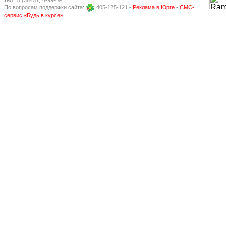
тел.: 8 (38451) 4-99-09
По вопросам поддержки сайта:
405-125-121 •
Реклама в Юрге
•
СМС-
сервис «Будь в курсе»