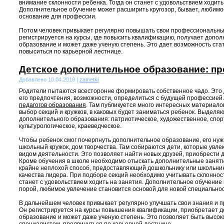
внимание склонности ребенка. Тогда он станет с удовольствием ходить
Дополнительное обучение может расширить кругозор, бывает, любимо
основание для профессии.
Потом человек привыкает регулярно повышать свои профессиональные
регистрируется на курсы, где повысить квалификацию, получает допо
образование и может даже ученую степень. Это дает возможность ст
повыситься по карьерной лестнице.
Детское дополнительное образование: п
Добавлено 10.04.2018 |
zametki
Родители пытаются всесторонне формировать собственное чадо. Это 
его предпочтения, возможности, определиться с будущей профессией
педагогов образования
. Там публикуется много интересных материало
выбор секций и кружков, в каковых будет заниматься ребенок. Выделя
дополнительного образования: патриотическое, художественное, спор
культурологическое, краеведческое.
Чтобы ребенок смог почерпнуть дополнительное образование, его нужн
школьный кружок, дом творчества. Там собираются дети, которые увл
видом деятельности. Это позволяет найти новых друзей, приобрести
Кроме обучения в школе необходимо отыскать дополнительные заняти
крайне неплохой способ, предоставляющий дошкольнику или школьник
качества лидера. При подборе секций необходимо учитывать склонност
станет с удовольствием ходить на занятия. Дополнительное обучение
порой, любимое увлечение становится основой для новой специальнос
В дальнейшем человек привыкает регулярно улучшать свои знания и 
Он регистрируется на курсы повышения квалификации, приобретает 
образование и может даже ученую степень. Это позволяет быть выс